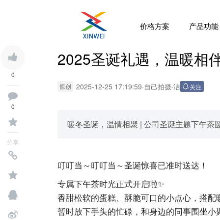
价格方案
产品功能
2025圣诞礼遇，温暖相
0
2025-12-25 17:19:59
·
自己拍摄
·
洁
原创
关注
0
暖冬圣诞，温情相聚 | 公司圣诞主题下午茶
分享
叮叮当～叮叮当～圣诞惊喜已准时送达！
专属下午茶时光正式开启啦✨
香甜松软的蛋糕、酥脆可口的小点心，搭配
暂时放下手头的忙碌，和身边的同事围坐小