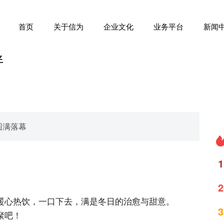
首页
关于信为
企业文化
业务平台
新闻
伴
圆满落幕
1
2
暖心热饮，一口下去，满是冬日的治愈与甜意。
3
聚吧！