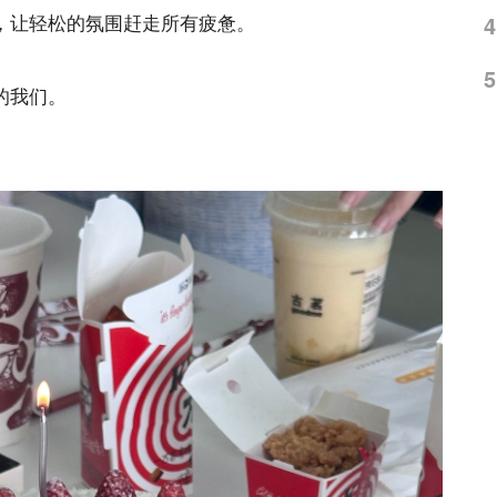
，让轻松的氛围赶走所有疲惫。
4
5
的我们。