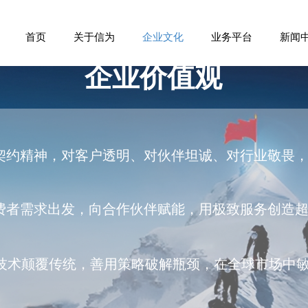
首页
关于信为
企业文化
业务平台
新闻
企业价值观
契约精神，对客户透明、对伙伴坦诚、对行业敬畏
费者需求出发，向合作伙伴赋能，用极致服务创造超越
技术颠覆传统，善用策略破解瓶颈，在全球市场中