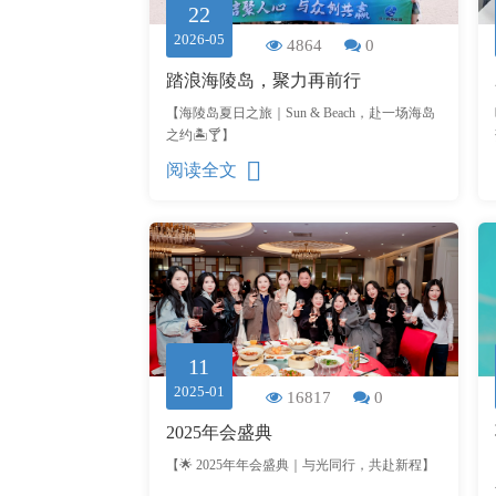
22
2026-05
4864
0
踏浪海陵岛，聚力再前行
【海陵岛夏日之旅｜Sun & Beach，赴一场海岛
之约🏝🍸】
阅读全文
11
2025-01
16817
0
2025年会盛典
【🌟 2025年年会盛典｜与光同行，共赴新程】