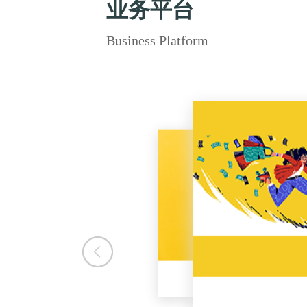
业务平台
Business Platform
Tik To
Walmart