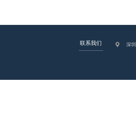
2、验证您的身份。
3、解决争议和解决
联系我们
深圳
4、管理风险，或检
5、管理和保护我们
根据相关法律法规规
1、与国家安全、国
2、与公共安全、公